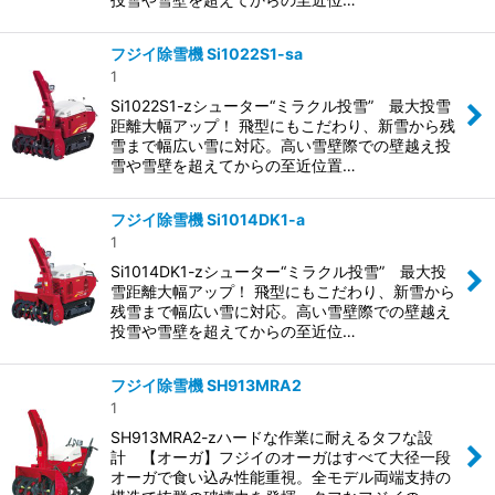
フジイ除雪機 Si1022S1-sa
1
Si1022S1-zシューター“ミラクル投雪” 最大投雪
距離大幅アップ！ 飛型にもこだわり、新雪から残
雪まで幅広い雪に対応。高い雪壁際での壁越え投
雪や雪壁を超えてからの至近位置…
フジイ除雪機 Si1014DK1-a
1
Si1014DK1-zシューター“ミラクル投雪” 最大投
雪距離大幅アップ！ 飛型にもこだわり、新雪から
残雪まで幅広い雪に対応。高い雪壁際での壁越え
投雪や雪壁を超えてからの至近位…
フジイ除雪機 SH913MRA2
1
SH913MRA2-zハードな作業に耐えるタフな設
計 【オーガ】フジイのオーガはすべて大径一段
オーガで食い込み性能重視。全モデル両端支持の