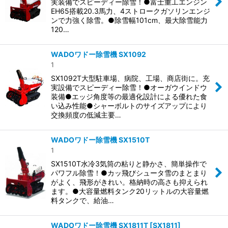
実装備でスピーディー除雪！●富士重工エンジン
EH65搭載20.3馬力、4ストロークガソリンエンジ
ンで力強く除雪。●除雪幅101cm、最大除雪能力
120…
WADOワドー除雪機 SX1092
1
SX1092T大型駐車場、病院、工場、商店街に。充
実設備でスピーディー除雪！●オーガウインドウ
装備●エッジ角度等の最適化設計による優れた食
い込み性能●シャーボルトのサイズアップにより
交換頻度の低減主要…
WADOワドー除雪機 SX1510T
1
SX1510T水冷3気筒の粘りと静かさ、簡単操作で
パワフル除雪！●カッ飛びシュータ雪のまとまり
がよく、飛形がきれい。格納時の高さも抑えられ
ます。●大容量燃料タンク20リットルの大容量燃
料タンクで、給油…
WADOワドー除雪機 SX1811T
[
SX1811
]