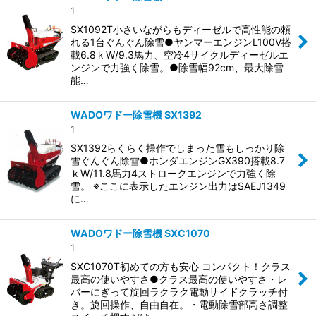
1
SX1092T小さいながらもディーゼルで高性能の頼
れる1台ぐんぐん除雪●ヤンマーエンジンL100V搭
載6.8ｋW/9.3馬力、空冷4サイクルディーゼルエ
ンジンで力強く除雪。●除雪幅92cm、最大除雪
能…
WADOワドー除雪機 SX1392
1
SX1392らくらく操作でしまった雪もしっかり除
雪ぐんぐん除雪●ホンダエンジンGX390搭載8.7
ｋW/11.8馬力4ストロークエンジンで力強く除
雪。 ※ここに表示したエンジン出力はSAEJ1349
に…
WADOワドー除雪機 SXC1070
1
SXC1070T初めての方も安心 コンパクト！クラス
最高の使いやすさ●クラス最高の使いやすさ・レ
バーにぎって旋回ラクラク電動サイドクラッチ付
き。旋回操作、自由自在。・電動除雪部高さ調整