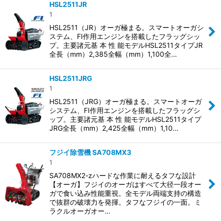
HSL2511JR
1
HSL2511（JR）オーガ極まる。スマートオーガシ
ステム、FI作用エンジンを搭載したフラッグシッ
プ。主要諸元基 本 性 能モデルHSL2511タイプJR
全長（mm）2,385全幅（mm）1,100全…
HSL2511JRG
1
HSL2511（JRG）オーガ極まる。スマートオーガ
システム、FI作用エンジンを搭載したフラッグシ
ップ。主要諸元基 本 性 能モデルHSL2511タイプ
JRG全長（mm）2,425全幅（mm）1,10…
フジイ除雪機 SA708MX3
1
SA708MX2-zハードな作業に耐えるタフな設計
【オーガ】フジイのオーガはすべて大径一段オー
ガで食い込み性能重視。全モデル両端支持の構造
で抜群の破壊力を発揮。タフなフジイの一面。ミ
ラクルオーガオー…