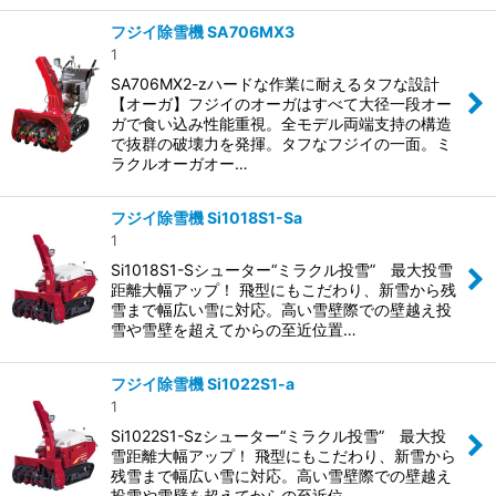
フジイ除雪機 SA706MX3
1
SA706MX2-zハードな作業に耐えるタフな設計
【オーガ】フジイのオーガはすべて大径一段オー
ガで食い込み性能重視。全モデル両端支持の構造
で抜群の破壊力を発揮。タフなフジイの一面。ミ
ラクルオーガオー…
フジイ除雪機 Si1018S1-Sa
1
Si1018S1-Sシューター“ミラクル投雪” 最大投雪
距離大幅アップ！ 飛型にもこだわり、新雪から残
雪まで幅広い雪に対応。高い雪壁際での壁越え投
雪や雪壁を超えてからの至近位置…
フジイ除雪機 Si1022S1-a
1
Si1022S1-Szシューター“ミラクル投雪” 最大投
雪距離大幅アップ！ 飛型にもこだわり、新雪から
残雪まで幅広い雪に対応。高い雪壁際での壁越え
投雪や雪壁を超えてからの至近位…