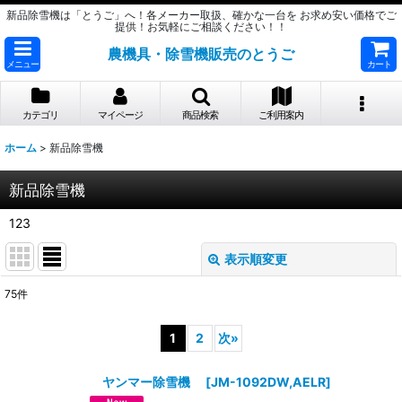
新品除雪機は「とうご」へ！各メーカー取扱、確かな一台を お求め安い価格でご
提供！お気軽にご相談ください！！
農機具・除雪機販売のとうご
メニュー
カート
カテゴリ
マイページ
商品検索
ご利用案内
ホーム
>
新品除雪機
新品除雪機
123
表示順変更
閉じる
75
件
サブカテゴリ
:
1
2
次
»
表示数
:
ヤンマー除雪機
[
JM-1092DW,AELR
]