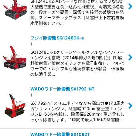
SF1244DK2-Azハードな作業に耐えるタフな設計
大型機で重要な食い込み性能重視。両端支持構造
の一段オーガで硬雪・深雪でも抜群の破壊力を発
揮。スノーマチックプラス（除雪部上下左右自動
水平制御）とバ…
フジイ除雪機 SQ1248DK-a
1
SQ1248DK-zクリーンでトルクフルなハイパワー
エンジンを搭載（2014年排ガス規制対応）(1)燃
料噴射量と噴射タイミングを電子制御し、フルパ
ワーでのトルクフルな連続作業と低騒音・低振動
の快適作業…
WADOワドー除雪機 SX1792-NT
1
SX1792-NTスリムボディながら高出力●17.3馬力
ガソリンエンジン、除雪幅920mm富士重工エン
ジンEH63を搭載し、除雪幅920mmで重い雪もし
っかり除雪します。 1時間で最大105tの除雪能…
WADOワドー除雪機 SX1092T