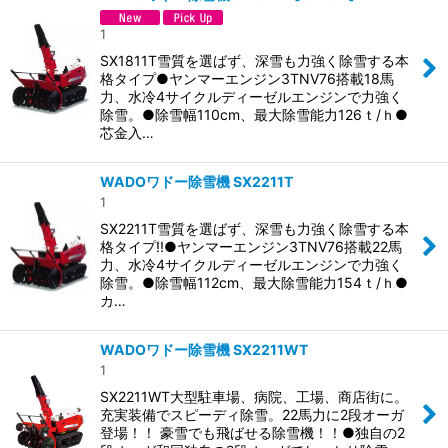
1
SX1811T雪質を選ばず、深雪も力強く除雪する本
格タイプ●ヤンマーエンジン3TNV76搭載18馬
力、水冷4サイクルディーゼルエンジンで力強く
除雪。●除雪幅110cm、最大除雪能力126ｔ/ｈ●
芯金入…
WADOワドー除雪機 SX2211T
1
SX2211T雪質を選ばず、深雪も力強く除雪する本
格タイプ!!●ヤンマーエンジン3TNV76搭載22馬
力、水冷4サイクルディーゼルエンジンで力強く
除雪。●除雪幅112cm、最大除雪能力154ｔ/ｈ●
カ…
WADOワドー除雪機 SX2211WT
1
SX2211WT大型駐車場、病院、工場、商店街に。
充実装備でスピーディ除雪。22馬力に2段オーガ
登場！！ 豪雪でも飛ばせる除雪機！！●独自の2