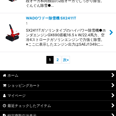
段オーガ和同独自の2段オーガでしっかり除雪。
ぐんぐん除雪●…
WADOワドー除雪機 SX2411T
1
SX2411Tガソリンタイプのハイパワー除雪機●ホ
ンダエンジンGX690搭載16.5ｋW/22.4馬力、空
冷4ストロークガソリンエンジンで力強く除雪。
※ここに表示したエンジン出力はSAEJ1349に…
1
2
次
»
ホーム
ショッピングカート
マイページ
最近チェックしたアイテム
特定商取引法表示