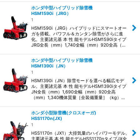
ホンダ中型ハイブリッド除雪機
HSM1590i（JRG）
1
HSM1590i（JRG）ハイブリッドにスマートオー
ガを搭載。パワフル＆カンタン除雪がさらに進
化。主要諸元基 本 性 能モデルHSM1590iタイプ
JRG全長（mm）1,740全幅（mm）920全高（…
ホンダ中型ハイブリッド除雪機
HSM1390i（JN）
1
HSM1390i（JN）除雪モードを選べる幅広モデ
ル。主要諸元基 本 性 能モデルHSM1390iタイプ
JN全長（mm）1,690全幅（mm）920全高
（mm）1,340機体質量［全装備重量］（kg）…
ホンダ小型除雪機(クロスオーガ)
HSS1170n(JX)
1
HSS1170n（JX1）大排気量のハイパワーモデル。
主要諸元基 本 性 能モデルHSS1170nタイプJX全