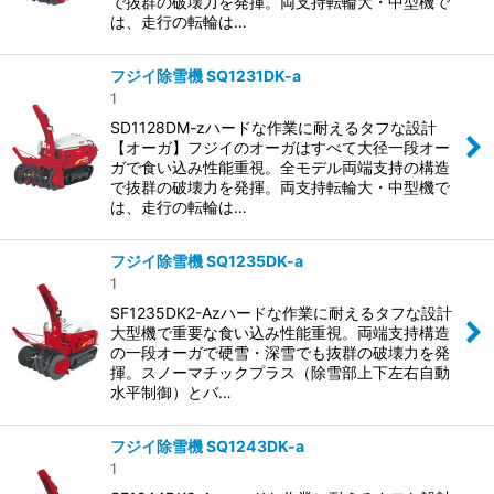
で抜群の破壊力を発揮。両支持転輪大・中型機で
は、走行の転輪は…
フジイ除雪機 SQ1231DK-a
1
SD1128DM-zハードな作業に耐えるタフな設計
【オーガ】フジイのオーガはすべて大径一段オー
ガで食い込み性能重視。全モデル両端支持の構造
で抜群の破壊力を発揮。両支持転輪大・中型機で
は、走行の転輪は…
フジイ除雪機 SQ1235DK-a
1
SF1235DK2-Azハードな作業に耐えるタフな設計
大型機で重要な食い込み性能重視。両端支持構造
の一段オーガで硬雪・深雪でも抜群の破壊力を発
揮。スノーマチックプラス（除雪部上下左右自動
水平制御）とバ…
フジイ除雪機 SQ1243DK-a
1