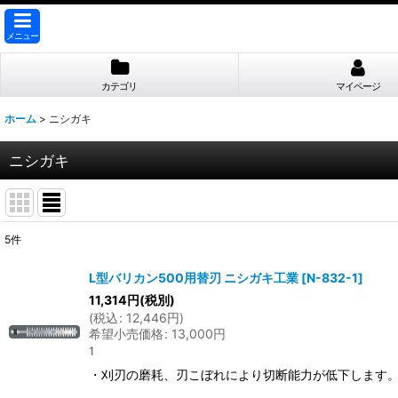
メニュー
カテゴリ
マイページ
ホーム
>
ニシガキ
ニシガキ
5
件
表示数
:
L型バリカン500用替刃 ニシガキ工業
[
N-832-1
]
11,314
円
(税別)
並び順
:
(
税込
:
12,446
円
)
希望小売価格
:
13,000
円
1
・刈刃の磨耗、刃こぼれにより切断能力が低下します