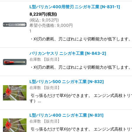
L型バリカン400用替刃 ニシガキ工業
[
N-831-1
]
8,229
円
(税別)
(
税込
:
9,052
円
)
希望小売価格
:
9,000
円
1
・刈刃の磨耗、刃こぼれにより切断能力が低下します
バリカンヤスリ ニシガキ工業
[
N-843-2
]
在庫数 【販売済】
・刈刃の磨耗、刃こぼれにより切断能力が低下します
L型バリカン500 ニシガキ工業
[
N-832
]
在庫数 【販売済】
引っ張るだけで草刈ができます。 エンジン式高枝トリ
す）…
L型バリカン400 ニシガキ工業
[
N-831
]
在庫数 【販売済】
引っ張るだけで草刈ができます。 エンジン式高枝トリ