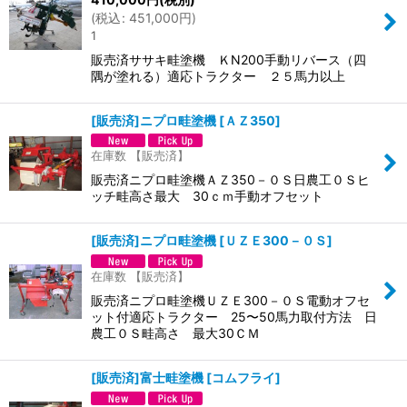
(
税込
:
451,000
円
)
1
販売済ササキ畦塗機 ＫN200手動リバース（四
隅が塗れる）適応トラクター ２５馬力以上
[販売済]ニプロ畦塗機
[
ＡＺ350
]
在庫数 【販売済】
販売済ニプロ畦塗機ＡＺ350－０Ｓ日農工０Ｓヒ
ッチ畦高さ最大 30ｃｍ手動オフセット
[販売済]ニプロ畦塗機
[
ＵＺＥ300－０Ｓ
]
在庫数 【販売済】
販売済ニプロ畦塗機ＵＺＥ300－０Ｓ電動オフセ
ット付適応トラクター 25〜50馬力取付方法 日
農工０Ｓ畦高さ 最大30ＣＭ
[販売済]富士畦塗機
[
コムフライ
]