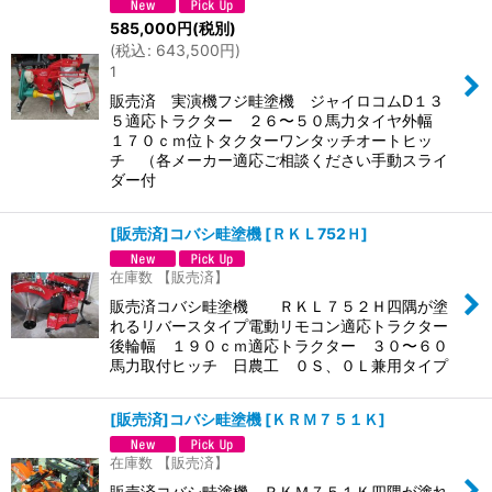
585,000
円
(税別)
(
税込
:
643,500
円
)
1
販売済 実演機フジ畦塗機 ジャイロコムD１３
５適応トラクター ２６〜５０馬力タイヤ外幅
１７０ｃｍ位トタクターワンタッチオートヒッ
チ （各メーカー適応ご相談ください手動スライ
ダー付
[販売済]コバシ畦塗機
[
ＲＫＬ752Ｈ
]
在庫数 【販売済】
販売済コバシ畦塗機 ＲＫＬ７５２Ｈ四隅が塗
れるリバースタイプ電動リモコン適応トラクター
後輪幅 １９０ｃｍ適応トラクター ３０〜６０
馬力取付ヒッチ 日農工 ０Ｓ、０Ｌ兼用タイプ
[販売済]コバシ畦塗機
[
ＫＲＭ７５１Ｋ
]
在庫数 【販売済】
販売済コバシ畦塗機 ＲＫＭ７５１Ｋ四隅が塗れ