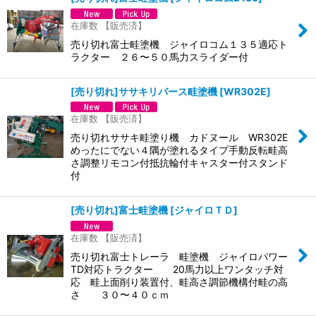
在庫数 【販売済】
売り切れ富士畦塗機 ジャイロコム１３５適応ト
ラクター ２６〜５０馬力スライダー付
[売り切れ]ササキリバース畦塗機
[
WR302E
]
在庫数 【販売済】
売り切れササキ畦塗り機 カドヌール WR302E
めったにでない４隅が塗れるタイプ手動反転畦高
さ調整リモコン付抵抗輪付キャスター付スタンド
付
[売り切れ]富士畦塗機
[
ジャイロＴＤ
]
在庫数 【販売済】
売り切れ富士トレーラ 畦塗機 ジャイロパワー
TD対応トラクター 20馬力以上ワンタッチ対
応 畦上面削り装置付、畦高さ調節機構付畦の高
さ ３０〜４０ｃｍ