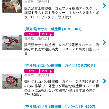
在庫数 【販売済】
販売済富士畦塗機 コムフライ樹脂ディスク 、
樹脂ドラム対応トラクター １６〜３２馬力クボ
タ GL,KLワンタッチ取り付け
[販売済]ササキ 畦塗機
[
ＫＮ－307
]
在庫数 【販売済】
販売済ササキ畦塗機 ＫＮ307電動リバース 四
隅が塗れます適応馬力 ３０〜７０馬力日農工０
Ｓ
[売り切れ]コバシ畦塗機 ガイヤ
[
ＸＲ750Ｆ
]
在庫数 【販売済】
売り切れコバシ畦塗機 ガイヤ ＸＲ750Ｆ前進
のみの作業で一発塗りが可能な畦塗機リバース機
のように反転しないで四隅が塗れます適応馬力
27〜60馬力
[売り切れ]ササキ畦塗機 リバース
[
ＫＮ207
]