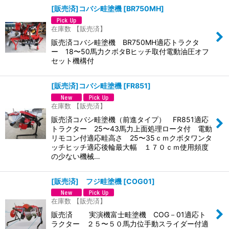
[販売済]コバシ畦塗機
[
BR750MH
]
在庫数 【販売済】
販売済コバシ畦塗機 BR750MH適応トラクタ
ー 18〜50馬力クボタBヒッチ取付電動油圧オフ
セット機構付
[販売済]コバシ畦塗機
[
FR851
]
在庫数 【販売済】
販売済コバシ畦塗機（前進タイプ） FR851適応
トラクター 25〜43馬力上面処理ロータ付 電動
リモコン付適応畦高さ 25〜35ｃｍクボタワンタ
ッチヒッチ適応後輪最大幅 １７０ｃｍ使用頻度
の少ない機械…
[販売済] フジ畦塗機
[
COG01
]
在庫数 【販売済】
販売済 実演機富士畦塗機 COG－01適応ト
ラクター ２５〜５０馬力位手動スライダー付適