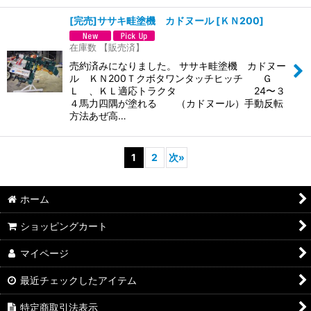
[完売]ササキ畦塗機 カドヌール
[
ＫＮ200
]
在庫数 【販売済】
売約済みになりました。 ササキ畦塗機 カドヌー
ル ＫＮ200Ｔクボタワンタッチヒッチ Ｇ
Ｌ 、ＫＬ適応トラクタ 24〜３
４馬力四隅が塗れる （カドヌール）手動反転
方法あぜ高…
1
2
次
»
ホーム
ショッピングカート
マイページ
最近チェックしたアイテム
特定商取引法表示