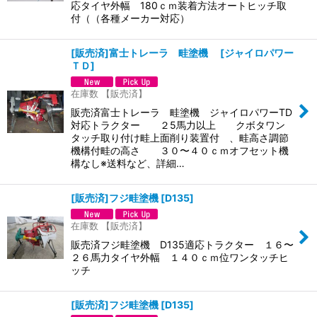
応タイヤ外幅 180ｃｍ装着方法オートヒッチ取
付（（各種メーカー対応）
[販売済]富士トレーラ 畦塗機
[
ジャイロパワー
ＴＤ
]
在庫数 【販売済】
販売済富士トレーラ 畦塗機 ジャイロパワーTD
対応トラクター ２5馬力以上 クボタワン
タッチ取り付け畦上面削り装置付 、畦高さ調節
機構付畦の高さ ３０〜４０ｃｍオフセット機
構なし※送料など、詳細…
[販売済]フジ畦塗機
[
D135
]
在庫数 【販売済】
販売済フジ畦塗機 D135適応トラクター １６〜
２６馬力タイヤ外幅 １４０ｃｍ位ワンタッチヒ
ッチ
[販売済]フジ畦塗機
[
D135
]