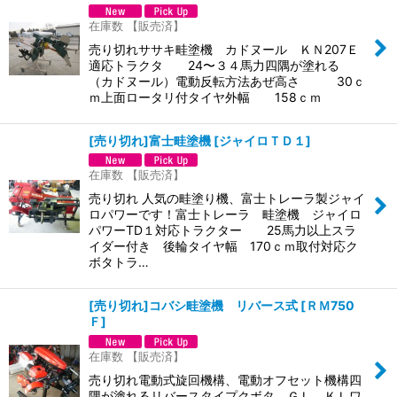
在庫数 【販売済】
売り切れササキ畦塗機 カドヌール ＫＮ207Ｅ
適応トラクタ 24〜３４馬力四隅が塗れる
（カドヌール）電動反転方法あぜ高さ 30ｃ
ｍ上面ロータリ付タイヤ外幅 158ｃｍ
[売り切れ]富士畦塗機
[
ジャイロＴＤ１
]
在庫数 【販売済】
売り切れ 人気の畦塗り機、富士トレーラ製ジャイ
ロパワーです！富士トレーラ 畦塗機 ジャイロ
パワーTD１対応トラクター 25馬力以上スラ
イダー付き 後輪タイヤ幅 170ｃｍ取付対応ク
ボタトラ…
[売り切れ]コバシ畦塗機 リバース式
[
ＲＭ750
Ｆ
]
在庫数 【販売済】
売り切れ電動式旋回機構、電動オフセット機構四
隅が塗れるリバースタイプクボタ ＧＬ，ＫＬワ