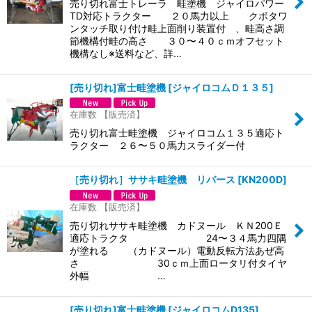
売り切れ富士トレーラ 畦塗機 ジャイロパワー
TD対応トラクター ２０馬力以上 クボタワ
ンタッチ取り付け畦上面削り装置付 、畦高さ調
節機構付畦の高さ ３０〜４０ｃｍオフセット
機構なし※送料など、詳…
[売り切れ]富士畦塗機
[
ジャイロコムＤ１３５
]
在庫数 【販売済】
売り切れ富士畦塗機 ジャイロコム１３５適応ト
ラクター ２６〜５０馬力スライダー付
［売り切れ］ササキ畦塗機 リバース
[
KN200D
]
在庫数 【販売済】
売り切れササキ畦塗機 カドヌール ＫＮ200Ｅ
適応トラクタ 24〜３４馬力四隅
が塗れる （カドヌール）電動反転方法あぜ高
さ 30ｃｍ上面ロータリ付タイヤ
外幅 …
[売り切れ]富士畦塗機
[
ジャイロコムD135
]