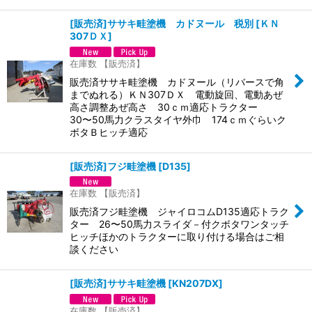
[販売済]ササキ畦塗機 カドヌール 税別
[
ＫＮ
307ＤＸ
]
在庫数 【販売済】
販売済ササキ畦塗機 カドヌール（リバースで角
までぬれる）ＫＮ307ＤＸ 電動旋回、電動あぜ
高さ調整あぜ高さ 30ｃｍ適応トラクター
30〜50馬力クラスタイヤ外巾 174ｃｍぐらいク
ボタＢヒッチ適応
[販売済]フジ畦塗機
[
D135
]
在庫数 【販売済】
販売済フジ畦塗機 ジャイロコムD135適応トラク
ター 26〜50馬力スライダ－付クボタワンタッチ
ヒッチほかのトラクターに取り付ける場合はご相
談ください
[販売済]ササキ畦塗機
[
KN207DX
]
在庫数 【販売済】