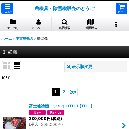
農機具・除雪機販売のとうご
メニュー
カート
カテゴリ
マイページ
商品検索
ご利用案内
ホーム
>
中古農機具
>
畦塗機
畦塗機
表示順変更
閉じる
103
件
表示数
:
1
2
次
»
並び順
:
富士畦塗機 ジャイロTD-1
[
TD-1
]
絞り込む
280,000
円
(税別)
(
税込
:
308,000
円
)