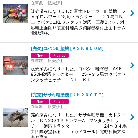
在庫数 【販売済】
販売済みになりました富士トレーラ 畦塗機 ジ
ャイロパワーTD対応トラクター ２０馬力以
上 クボタGL,KLワンタッチ対応 三菱Bヒッチ対
応畦上面削り装置付畦高さ調節機構付上面ドラム
電動調整…
[完売]コバシ畦塗機
[
ＡＳＫ８５０Ｍ
]
在庫数 【販売済】
販売済みになりました。コバシ 畦塗機 ASＫ
850M対応トラクター 25〜３５馬力クボタワ
ンタッチヒッチ ＧＬ、ＫＬ
[完売]ササキ畦塗機
[
ＫＮ２００ＴＥ
]
在庫数 【販売済】
売約済みになりました。ササキ畦塗機 カドヌー
ル ＫＮ200ＴＥヤンマーA ワンタッチヒッ
チ 適応トラクタ 24〜３４馬
力四隅が塗れる （カドヌール）電動反転方法
あぜ高さ …