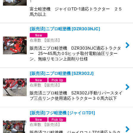
1
富士畦塗機 ジャイロTD-1適応トラクター ２５
馬力以上
[販売済]ニプロ畦塗機
[
DZR303NJC
]
在庫数 【販売済】
販売済ニプロ畦塗機 DZR303NJC適応トラクタ
ー 25〜45馬力０Sヒッチ取付電動油圧リター
ン、無線リモコン上面削り仕様
[販売済]ニプロ畦塗機
[
SZR302J
]
在庫数 【販売済】
販売済ニプロ畦塗機 SZR302J手動リバースタイ
プ三点リンク使用適応トラクター３０馬力以下
[販売済]フジ畦塗機
[
ジャイロTD1
]
在庫数 【販売済】
販売済フジ畦塗機 ジャイロコムTD1適応トラク