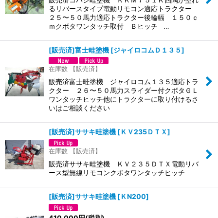
るリバースタイプ電動リモコン適応トラクター
２５〜５０馬力適応トラクター後輪幅 １５０ｃ
ｍクボタワンタッチ取付 Ｂヒッチ …
[販売済]富士畦塗機
[
ジャイロコムＤ１３５
]
在庫数 【販売済】
販売済富士畦塗機 ジャイロコム１３５適応トラ
クター ２６〜５０馬力スライダー付クボタＧＬ
ワンタッチヒッチ他にトラクターに取り付けるさ
いはご相談ください
[販売済]ササキ畦塗機
[
ＫＶ235ＤＴＸ
]
在庫数 【販売済】
販売済ササキ畦塗機 ＫＶ２３５ＤＴＸ電動リバ
ース型無線リモコンクボタワンタッチヒッチ
[販売済]ササキ畦塗機
[
ＫN200
]
410,000
円
(税別)