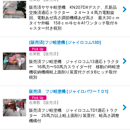
販売済ササキ畦塗機 KN207DXデスク、爪新品
交換済適応トラクター ２４〜３４馬力電動旋
回、電動あぜ高さ調節機構あぜ高さ 最大30ｃｍ
タイヤ外幅 158ｃｍヰセキA1ワンタッチ取付キ
ャスター付き税別
[販売済]フジ畦塗機
[
ジャイロコム13D
]
在庫数 【販売済】
販売済フジ畦塗機 ジャイロコム13適応トラクタ
ー 16馬力〜50馬力スライダー付 移動の時畦塗
機収納機構畦上面削り装置付クボタBヒッチ取付
税別
販売済 フジ畦塗機
[
ジャイロパワーＴＤ1
]
在庫数 【販売済】
販売済フジ畦塗機 ジャイロコムTD1適応トラク
ター 25馬力以上畦上面削り装置付、畦高さ調整
機構付