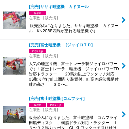
[完売]ササキ畦塗機 カドヌール
在庫数 【販売済】
販売済みになりました。ササキ畦塗機 カドヌー
ル KN208E四隅が塗れる畦塗機です
[完売]富士畦塗機
[
ジャイロＴＤ
]
在庫数 【販売済】
人気の畦塗り機、富士トレーラ製ジャイロパワー
です！富士トレーラ 畦塗機 ジャイロパワーTD
対応トラクター 20馬力以上ワンタッチ対応
0S取り付け畦上面削り装置付、畦高さ調節機構付
畦の高さ ３０〜…
[完売]富士畦塗機
[
コムフライ
]
在庫数 【販売済】
販売済みになりました。富士畦塗機 コムフライ
樹脂ディスク 、樹脂ドラム対応トラクター １
６〜３２馬力クボタ GL,KLワンタッチ取り付け