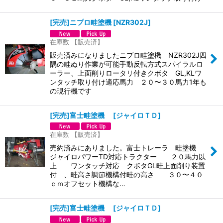
[完売]ニプロ畦塗機
[
NZR302J
]
在庫数 【販売済】
販売済みになりましたニプロ畦塗機 NZR302J四
隅の畦ぬり作業が可能手動反転方式スパイラルロ
ーラー、上面削りロータリ付きクボタ GL,KLワ
ンタッチ取り付け適応馬力 ２０〜３０馬力1年も
の現行機です
[完売]富士畦塗機
[
ジャイロＴＤ
]
在庫数 【販売済】
売約済みにありました。富士トレーラ 畦塗機
ジャイロパワーTD対応トラクター ２０馬力以
上 ワンタッチ対応 クボタGL畦上面削り装置
付 、畦高さ調節機構付畦の高さ ３０〜４０
ｃｍオフセット機構な…
[完売]富士畦塗機
[
ジャイロＴＤ
]