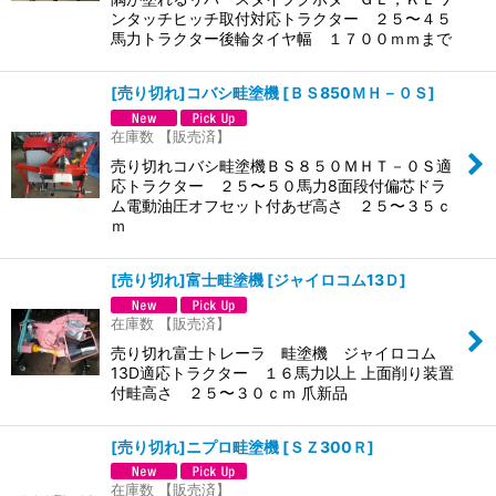
ンタッチヒッチ取付対応トラクター ２５〜４５
馬力トラクター後輪タイヤ幅 １７００ｍｍまで
[売り切れ]コバシ畦塗機
[
ＢＳ850ＭＨ－０Ｓ
]
在庫数 【販売済】
売り切れコバシ畦塗機ＢＳ８５０ＭＨＴ－０Ｓ適
応トラクター ２５〜５０馬力8面段付偏芯ドラ
ム電動油圧オフセット付あぜ高さ ２５〜３５ｃ
ｍ
[売り切れ]富士畦塗機
[
ジャイロコム13Ｄ
]
在庫数 【販売済】
売り切れ富士トレーラ 畦塗機 ジャイロコム
13D適応トラクター １６馬力以上 上面削り装置
付畦高さ ２５〜３０ｃｍ 爪新品
[売り切れ]ニプロ畦塗機
[
ＳＺ300Ｒ
]
在庫数 【販売済】