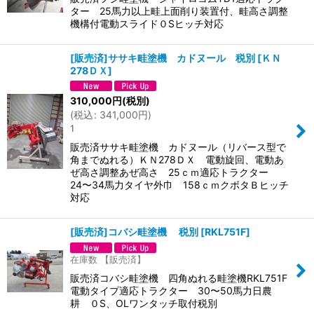
ター 25馬力以上畦上面削り装置付、畦高さ調整
機構付電動スライド０Sヒッチ対応
[販売済]ササキ畦塗機 カドヌール 税別
[
ＫＮ
278ＤＸ
]
310,000
円
(税別)
(
税込
:
341,000
円
)
1
販売済ササキ畦塗機 カドヌール（リバース型で
角までぬれる）ＫＮ278ＤＸ 電動旋回、電動あ
ぜ高さ調整あぜ高さ 25ｃｍ適応トラクター
24〜34馬力タイヤ外巾 158ｃｍクボタＢヒッチ
対応
[販売済]コバシ畦塗機 税別
[
RKL751F
]
在庫数 【販売済】
販売済コバシ畦塗機 四角ぬれる畦塗機RKL751F
電動タイプ適応トラクター 30〜50馬力日農
耕 ０S、OLワンタッチ取付税別