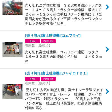
売り切れニプロ畦塗機 ＳＺ300Ｒ適応トラクタ
ー １４〜２５馬力トラクター後輪幅 最大１２
２ｃｍ〜１２５ｃｍ位手動リターン機構により全
周回あぜが塗れるタイプ三菱トラクターワンタッ
チヒッチ取付可能イセキ…
[売り切れ]富士畦塗機
[
コムフライ
]
在庫数 【販売済】
売り切れ富士畦塗機 コムフライ適応トラクタ
１６〜３０馬力適応後輪タイヤ幅 １４００ｍ
ｍ
[売り切れ]富士畦塗機
[
ジャイロＴＤ１
]
在庫数 【販売済】
売り切れ人気の畦塗り機、富士トレーラ製ジャイ
ロパワーです！富士トレーラ 畦塗機 ジャイロ
パワーTD１対応トラクター 20馬力以上三点
リンク対応 畦上面削り装置付、畦高さ調節機構
付畦の高さ…