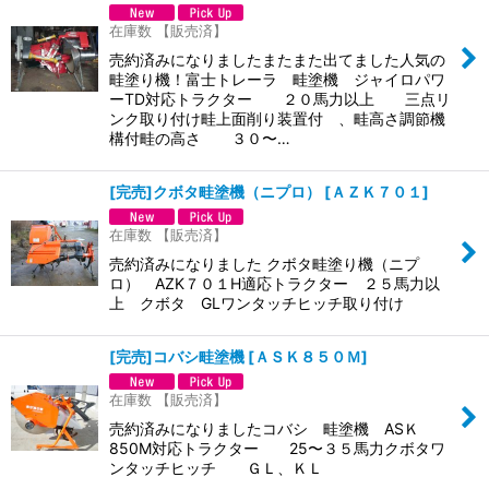
在庫数 【販売済】
売約済みになりましたまたまた出てました人気の
畦塗り機！富士トレーラ 畦塗機 ジャイロパワ
ーTD対応トラクター ２０馬力以上 三点リ
ンク取り付け畦上面削り装置付 、畦高さ調節機
構付畦の高さ ３０〜…
[完売]クボタ畦塗機（ニプロ）
[
ＡＺＫ７０１
]
在庫数 【販売済】
売約済みになりました クボタ畦塗り機（ニプ
ロ） AZK７０１H適応トラクター ２５馬力以
上 クボタ GLワンタッチヒッチ取り付け
[完売]コバシ畦塗機
[
ＡＳＫ８５０Ｍ
]
在庫数 【販売済】
売約済みになりましたコバシ 畦塗機 ASＫ
850M対応トラクター 25〜３５馬力クボタワ
ンタッチヒッチ ＧＬ、ＫＬ