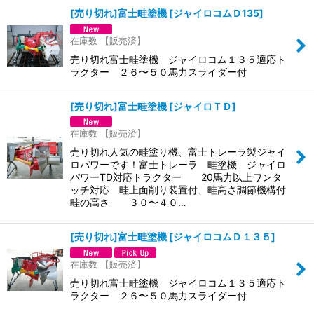
[売り切れ]富士畦塗機
[
ジャイロコムＤ135
]
在庫数 【販売済】
売り切れ富士畦塗機 ジャイロコム１３５適応ト
ラクター ２６〜５０馬力スライダー付
[売り切れ]富士畦塗機
[
ジャイロＴＤ
]
在庫数 【販売済】
売り切れ人気の畦塗り機、富士トレーラ製ジャイ
ロパワーです！富士トレーラ 畦塗機 ジャイロ
パワーTD対応トラクター 20馬力以上ワンタ
ッチ対応 畦上面削り装置付、畦高さ調節機構付
畦の高さ ３０〜４０…
[売り切れ]富士畦塗機
[
ジャイロコムＤ１３５
]
在庫数 【販売済】
売り切れ富士畦塗機 ジャイロコム１３５適応ト
ラクター ２６〜５０馬力スライダー付