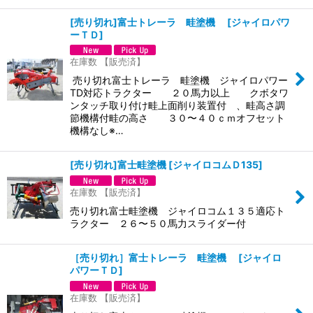
[売り切れ]富士トレーラ 畦塗機
[
ジャイロパワ
ーＴＤ
]
在庫数 【販売済】
売り切れ富士トレーラ 畦塗機 ジャイロパワー
TD対応トラクター ２０馬力以上 クボタワ
ンタッチ取り付け畦上面削り装置付 、畦高さ調
節機構付畦の高さ ３０〜４０ｃｍオフセット
機構なし※…
[売り切れ]富士畦塗機
[
ジャイロコムＤ135
]
在庫数 【販売済】
売り切れ富士畦塗機 ジャイロコム１３５適応ト
ラクター ２６〜５０馬力スライダー付
［売り切れ］富士トレーラ 畦塗機
[
ジャイロ
パワーＴＤ
]
在庫数 【販売済】