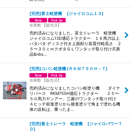
[完売]富士畦塗機
[
ジャイロコム１３
]
在庫数 【販売済】
売約済みになりました。富士トレーラ 畦塗機
ジャイロコム13D適応トラクター １６馬力以上
パタパタ ディスク付き上面削り装置付畦高さ ２
５〜３０ｃｍクボタＧＬワンタッチ取り付け爪新
品&nbs…
[完売]コバシ畦塗機
[
ＲＫＭ７５０Ｈ－Ｔ
]
在庫数 【販売済】
売約済みになりましたコバシ畦塗り機 ダイナ
リバース RKM750H適応トラクター ２５〜
５０馬力ヤンアー、三菱のワンタッチ取り付け
Ａヒッチ前進塗りから後進塗りで角まで塗れる機
体の反転は、乗ったま…
[完売]富士トレーラ 畦塗機
[
ジャイロパワーＴ
Ｄ
]