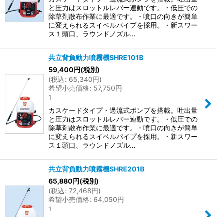
と圧力はスロットルレバー連動です。・低圧での
除草剤散布作業に最適です。・噴口の向きが簡単
に変えられるスイベルパイプを採用。・新スワー
ス１頭口、ラウンドノズル…
共立背負動力噴霧機SHRE101B
59,400
円
(税別)
(
税込
:
65,340
円
)
希望小売価格
:
57,750
円
1
カスケードタイプ・過流式ポンプを搭載。吐出量
と圧力はスロットルレバー連動です。・低圧での
除草剤散布作業に最適です。・噴口の向きが簡単
に変えられるスイベルパイプを採用。・新スワー
ス１頭口、ラウンドノズル…
共立背負動力噴霧機SHRE201B
65,880
円
(税別)
(
税込
:
72,468
円
)
希望小売価格
:
64,050
円
1