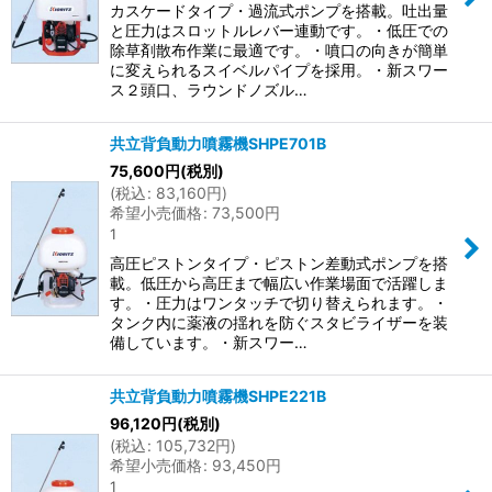
カスケードタイプ・過流式ポンプを搭載。吐出量
と圧力はスロットルレバー連動です。・低圧での
除草剤散布作業に最適です。・噴口の向きが簡単
に変えられるスイベルパイプを採用。・新スワー
ス２頭口、ラウンドノズル…
共立背負動力噴霧機SHPE701B
75,600
円
(税別)
(
税込
:
83,160
円
)
希望小売価格
:
73,500
円
1
高圧ピストンタイプ・ピストン差動式ポンプを搭
載。低圧から高圧まで幅広い作業場面で活躍しま
す。・圧力はワンタッチで切り替えられます。・
タンク内に薬液の揺れを防ぐスタビライザーを装
備しています。・新スワー…
共立背負動力噴霧機SHPE221B
96,120
円
(税別)
(
税込
:
105,732
円
)
希望小売価格
:
93,450
円
1