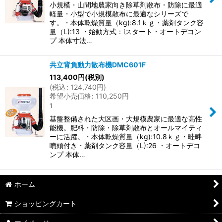
小規模・山間地農家向き除草剤散布・防除に最適
軽量・小型で小規模散布に最適なシリーズで
す。・本体乾燥質量（kg):8.1ｋｇ・薬剤タンク容
量（L):13 ・始動方式：iスタート・オートデコン
プ 本体寸法…
共立背負動力散布機DMC601F
113,400
円
(税別)
(
税込
:
124,740
円
)
希望小売価格
:
110,250
円
1
基盤整備された大区画・大規模農家に最適な高性
能機。肥料・防除・除草剤散布とオールマイティ
ーに活躍。・本体乾燥質量（kg):10.8ｋｇ・畦畔
噴頭付き・薬剤タンク容量（L):26 ・オートデコ
ンプ 本体…
ホーム
ショッピングカート