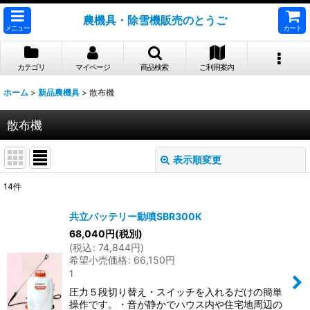
農機具・除雪機販売のとうご
メニュー
カート
カテゴリ
マイページ
商品検索
ご利用案内
ホーム
>
新品農機具
>
散布機
散布機
表示順変更
閉じる
14
件
表示数
:
共立バッテリー動噴SBR300K
68,040
円
(税別)
並び順
:
(
税込
:
74,844
円
)
希望小売価格
:
66,150
円
1
絞り込む
圧力５段切り替え・スイッチを入れるだけの簡単
操作です。・音が静かでハウス内や住宅地周辺の