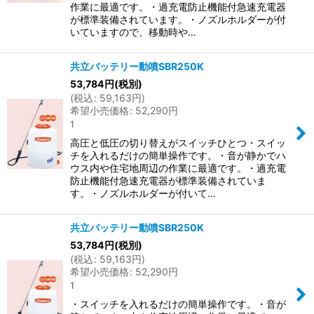
作業に最適です。・過充電防止機能付急速充電器
が標準装備されています。・ノズルホルダーが付
いていますので、移動時や…
共立バッテリー動噴SBR250K
53,784
円
(税別)
(
税込
:
59,163
円
)
希望小売価格
:
52,290
円
1
高圧と低圧の切り替えがスイッチひとつ・スイッ
チを入れるだけの簡単操作です。・音が静かでハ
ウス内や住宅地周辺の作業に最適です。・過充電
防止機能付急速充電器が標準装備されていま
す。・ノズルホルダーが付いて…
共立バッテリー動噴SBR250K
53,784
円
(税別)
(
税込
:
59,163
円
)
希望小売価格
:
52,290
円
1
・スイッチを入れるだけの簡単操作です。・音が