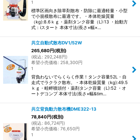
1
標準区画向き除草剤散布・防除に最適軽量・小型
で小規模散布に最適です。・本体乾燥質量
（kg):8.6ｋｇ・薬剤タンク容量（L):13 ・始動方
式：iスタート 本体寸法(長さ×幅×…
共立自動式散布DV1/52W
265,680
円
(税別)
(
税込
:
292,248
円
)
希望小売価格
:
258,300
円
1
背負わないでらくらく作業！タンク容量52L・自
走式でラクラク散布。・本体乾燥質量（kg):49.5
ｋｇ・畦畔噴頭付・薬剤タンク容量（L):52 ・オ
ートデコンプ 本体寸法(長さ×幅&tim…
共立背負動力散布機DME322-13
78,840
円
(税別)
(
税込
:
86,724
円
)
希望小売価格
:
76,650
円
1