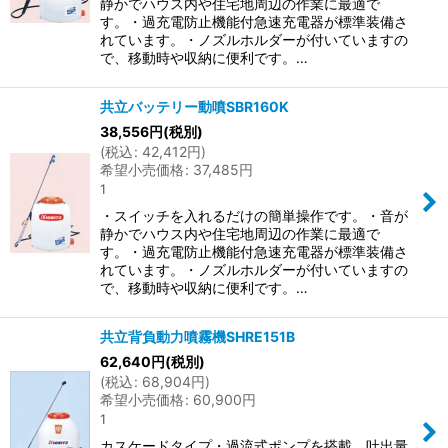
静かでハウス内や住宅地周辺の作業に最適で
す。・過充電防止機能付急速充電器が標準装備さ
れています。・ノズルホルダーが付いていますの
で、移動時や収納に便利です。…
共立バッテリー動噴SBR160K
38,556
円
(税別)
(
税込
:
42,412
円
)
希望小売価格
:
37,485
円
1
・スイッチを入れるだけの簡単操作です。・音が
静かでハウス内や住宅地周辺の作業に最適で
す。・過充電防止機能付急速充電器が標準装備さ
れています。・ノズルホルダーが付いていますの
で、移動時や収納に便利です。…
共立背負動力噴霧機SHRE151B
62,640
円
(税別)
(
税込
:
68,904
円
)
希望小売価格
:
60,900
円
1
カスケードタイプ・過流式ポンプを搭載。吐出量