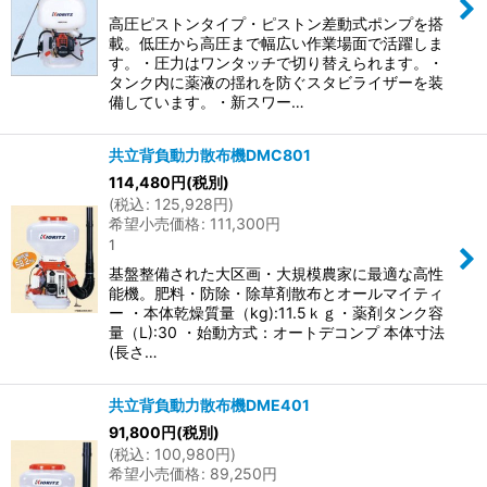
高圧ピストンタイプ・ピストン差動式ポンプを搭
載。低圧から高圧まで幅広い作業場面で活躍しま
す。・圧力はワンタッチで切り替えられます。・
タンク内に薬液の揺れを防ぐスタビライザーを装
備しています。・新スワー…
共立背負動力散布機DMC801
114,480
円
(税別)
(
税込
:
125,928
円
)
希望小売価格
:
111,300
円
1
基盤整備された大区画・大規模農家に最適な高性
能機。肥料・防除・除草剤散布とオールマイティ
ー ・本体乾燥質量（kg):11.5ｋｇ・薬剤タンク容
量（L):30 ・始動方式：オートデコンプ 本体寸法
(長さ…
共立背負動力散布機DME401
91,800
円
(税別)
(
税込
:
100,980
円
)
希望小売価格
:
89,250
円