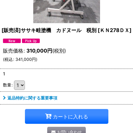
[販売済]ササキ畦塗機 カドヌール 税別
[
ＫＮ278ＤＸ
]
販売価格
:
310,000
円
(税別)
(
税込
:
341,000
円
)
1
数量
:
返品特約に関する重要事項
カートに入れる
お問い合わせ