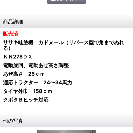
商品詳細
販売済
ササキ畦塗機 カドヌール（リバース型で角までぬれ
る）
ＫＮ278ＤＸ
電動旋回、電動あぜ高さ調整
あぜ高さ 25ｃｍ
適応トラクター 24〜34馬力
タイヤ外巾 158ｃｍ
クボタ
Ｂヒッチ対応
他の写真