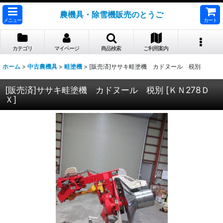
農機具・除雪機販売のとうご
メニュー
カート
カテゴリ
マイページ
商品検索
ご利用案内
ホーム
>
中古農機具
>
畦塗機
>
[販売済]ササキ畦塗機 カドヌール 税別
[販売済]ササキ畦塗機 カドヌール 税別
[
ＫＮ278Ｄ
Ｘ
]