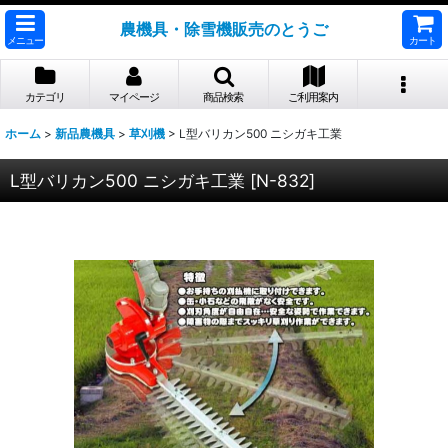
農機具・除雪機販売のとうご
メニュー
カート
カテゴリ
マイページ
商品検索
ご利用案内
ホーム
>
新品農機具
>
草刈機
>
L型バリカン500 ニシガキ工業
L型バリカン500 ニシガキ工業
[
N-832
]