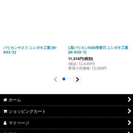
バリカンヤスリ ニシガキ工業
[
N-
L型バリカン500用替刃 ニシガキ工業
843-2
]
[
N-832-1
]
11,314
円
(税別)
(
税込
:
12,446
円
)
希望小売価格
:
13,000
円
ホーム
ショッピングカート
マイページ