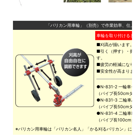
「バリカン用車輪」（別売）で作業効率、仕上
車輪を取り付けると
■刈高が揃います。
■引く（押す）・振
す。
■疲労の軽減になり
■安全性が高まりま
●N-831-2 一輪車
（パイプ長50cmタ
●N-831-3 二輪車
（パイプ長50cmタ
●N-831-4 二輪車
（パイプ長100cm
※バリカン用車輪は「バリカン名人」「かる刈るバリカン」に