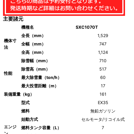
主要諸元
機種名
SXC1070T
全長（mm）
1,529
機体寸
全幅（mm）
747
法
全高（mm）
1,124
除雪幅（mm）
710
除雪高（mm）
517
性能
最大除雪量（ton/h）
60
最大投雪距離（m）
17
装備重量（kg）
161
型式
EX35
燃料
無鉛ガソリン
始動方式
セルモータ/リコイル式
エンジ
燃料タンク容量（L）
7
ン