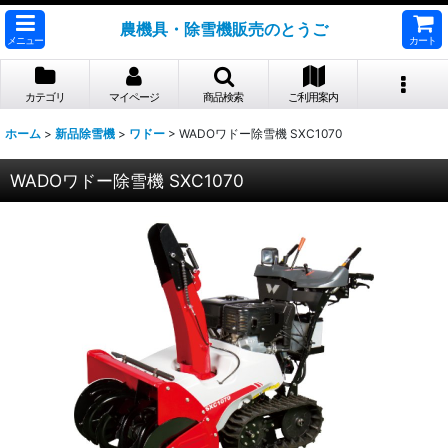
農機具・除雪機販売のとうご
メニュー
カート
カテゴリ
マイページ
商品検索
ご利用案内
ホーム
>
新品除雪機
>
ワドー
>
WADOワドー除雪機 SXC1070
WADOワドー除雪機 SXC1070