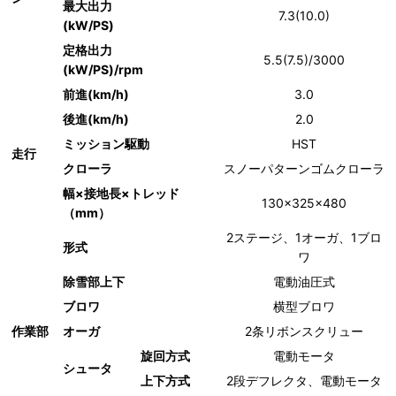
最大出力
7.3(10.0)
(kW/PS)
定格出力
5.5(7.5)/3000
(kW/PS)/rpm
前進(km/h)
3.0
後進(km/h)
2.0
ミッション駆動
HST
走行
クローラ
スノーパターンゴムクローラ
幅×接地長×トレッド
130×325×480
（mm）
2ステージ、1オーガ、1ブロ
形式
ワ
除雪部上下
電動油圧式
ブロワ
横型ブロワ
作業部
オーガ
2条リボンスクリュー
旋回方式
電動モータ
シュータ
上下方式
2段デフレクタ、電動モータ