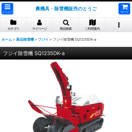
農機具・除雪機販売のとうご
メニュー
カート
カテゴリ
マイページ
商品検索
ご利用案内
ホーム
>
新品除雪機
>
フジイ
>
フジイ除雪機 SQ1235DK-a
フジイ除雪機 SQ1235DK-a