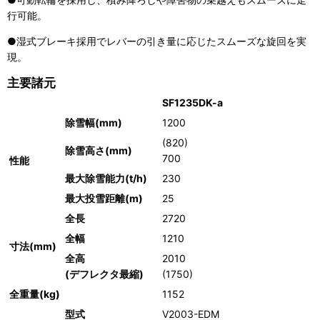
行可能。
●湿式ブレーキ採用でレバーの引き量に応じたスムーズな旋回を実
現。
主要諸元
SF1235DK-a
除雪幅(mm)
1200
(820)
除雪高さ(mm)
700
性能
最大除雪能力(t/h)
230
最大投雪距離(m)
25
全長
2720
全幅
1210
寸法(mm)
全高
2010
(デフレクタ最縮)
(1750)
全重量(kg)
1152
型式
V2003-EDM