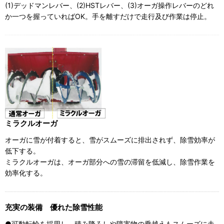
(1)デッドマンレバー、(2)HSTレバー、(3)オーガ操作レバーのどれ
か一つを握っていればOK。手を離すだけで走行及び作業は停止。
ミラクルオーガ
オーガに雪が付着すると、雪がスムーズに排出されず、除雪効率が
低下する。
ミラクルオーガは、オーガ部分への雪の滞留を低減し、除雪作業を
効率化する。
充実の装備 優れた除雪性能
●可動転輪を採用し、積み降ろしや障害物の乗越えもスムーズに走