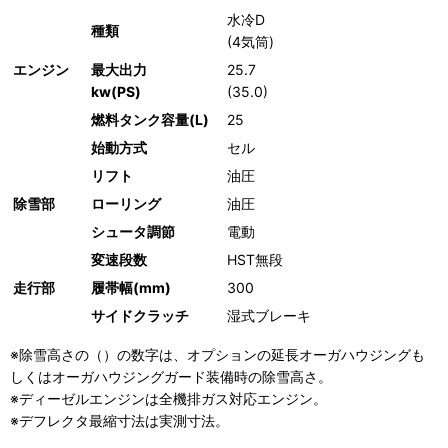
水冷D
種類
(4気筒)
エンジン
最大出力
25.7
kw(PS)
(35.0)
燃料タンク容量(L)
25
始動方式
セル
リフト
油圧
除雪部
ローリング
油圧
シュータ調節
電動
変速段数
HST無段
走行部
履帯幅(mm)
300
サイドクラッチ
湿式ブレーキ
※除雪高さの（）の数字は、オプションの延長オーガハウジングも
しくはオーガハウジングガード装備時の除雪高さ。
※ディーゼルエンジンは全機排ガス対応エンジン。
※デフレクタ最縮寸法は実測寸法。