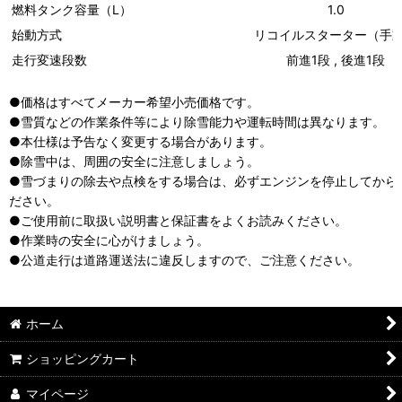
燃料タンク容量（L）
1.0
始動方式
リコイルスターター（手
走行変速段数
前進1段 , 後進1段
●価格はすべてメーカー希望小売価格です。
●雪質などの作業条件等により除雪能力や運転時間は異なります。
●本仕様は予告なく変更する場合があります。
●除雪中は、周囲の安全に注意しましょう。
●雪づまりの除去や点検をする場合は、必ずエンジンを停止してから
ださい。
●ご使用前に取扱い説明書と保証書をよくお読みください。
●作業時の安全に心がけましょう。
●公道走行は道路運送法に違反しますので、ご注意ください。
ホーム
ショッピングカート
マイページ