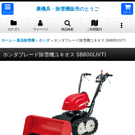
農機具・除雪機販売のとうご
メニュー
カート
カテゴリ
マイページ
商品検索
ご利用案内
ホーム
>
新品除雪機
>
ホンダ
>
ホンダブレード除雪機ユキオス SB800(JVT)
ホンダブレード除雪機ユキオス SB800(JVT)