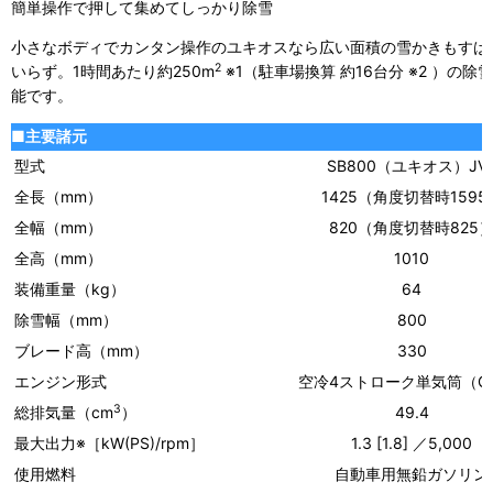
簡単操作で押して集めてしっかり除雪
小さなボディでカンタン操作のユキオスなら広い面積の雪かきもすば
2
いらず。1時間あたり約250m
※1
（駐車場換算 約16台分
※2
）の除雪
能です。
■
主要諸元
型式
SB800（ユキオス）JV
全長（mm）
1425（角度切替時1595
全幅（mm）
820（角度切替時825
全高（mm）
1010
装備重量（kg）
64
除雪幅（mm）
800
ブレード高（mm）
330
エンジン形式
空冷4ストローク単気筒（O
3
総排気量（c
m
）
49.4
最大出力※［kW(PS)/rpm］
1.3 [1.8] ／5,000
使用燃料
自動車用無鉛ガソリン