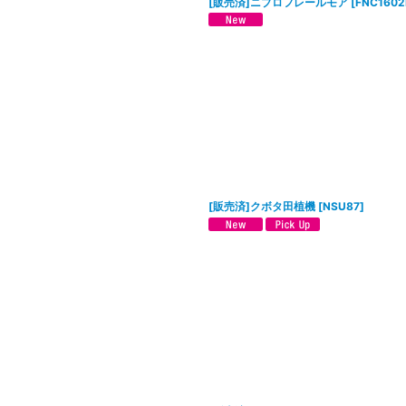
[販売済]ニプロフレールモア
[
FNC1602
[販売済]クボタ田植機
[
NSU87
]