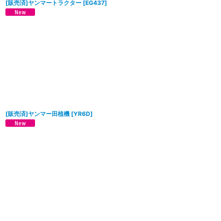
[販売済]ヤンマートラクター
[
EG437
]
[販売済]ヤンマー田植機
[
YR6D
]