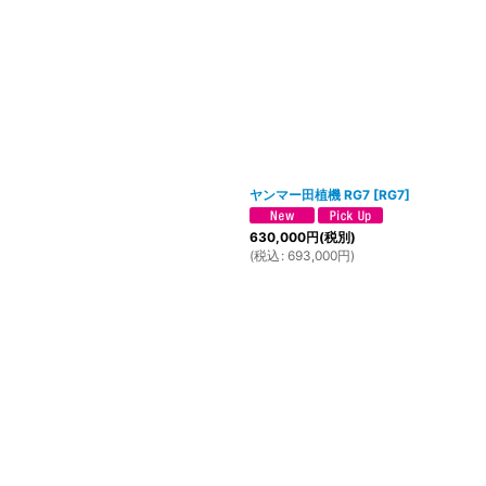
ヤンマー田植機 RG7
[
RG7
]
630,000
円
(税別)
(
税込
:
693,000
円
)