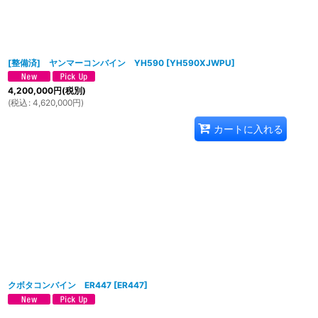
[整備済] ヤンマーコンバイン YH590
[
YH590XJWPU
]
4,200,000
円
(税別)
(
税込
:
4,620,000
円
)
カートに入れる
クボタコンバイン ER447
[
ER447
]