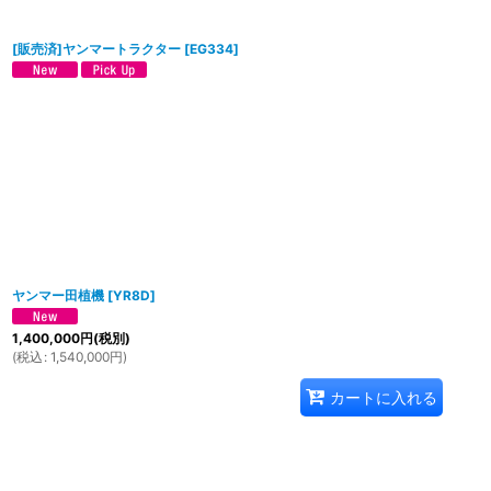
[販売済]ヤンマートラクター
[
EG334
]
ヤンマー田植機
[
YR8D
]
1,400,000
円
(税別)
(
税込
:
1,540,000
円
)
カートに入れる