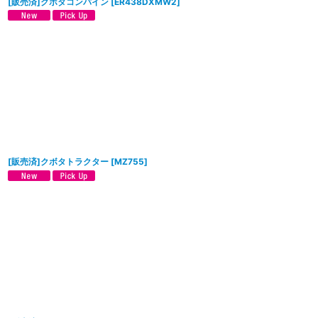
[販売済]クボタコンバイン
[
ER438DXMW2
]
[販売済]クボタトラクター
[
MZ755
]