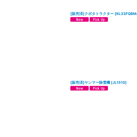
[販売済]クボタトラクター
[
KL33FQBM
[販売済]ヤンマー除雪機
[
JL1510
]