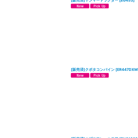
[販売済]ヤンマートラクター
[
EG453
]
[販売済]クボタコンバイン
[
ER447DX