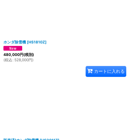
ホンダ除雪機
[
HS1810Z
]
480,000
円
(税別)
(
税込
:
528,000
円
)
カートに入れる