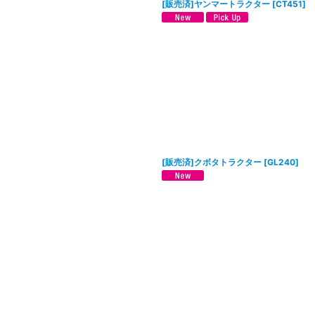
[販売済]ヤンマートラクター
[
CT451
]
[販売済]クボタトラクター
[
GL240
]