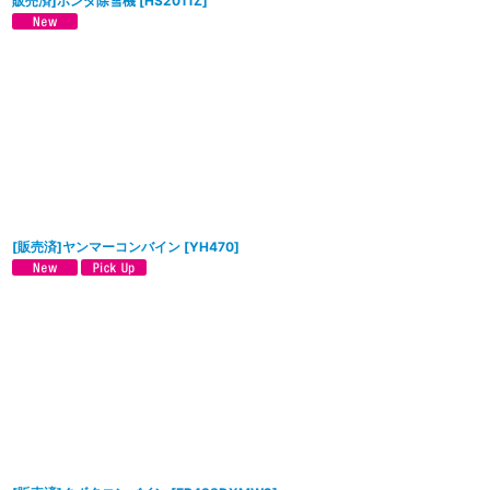
販売済]ホンダ除雪機
[
HS2011Z
]
[販売済]ヤンマーコンバイン
[
YH470
]