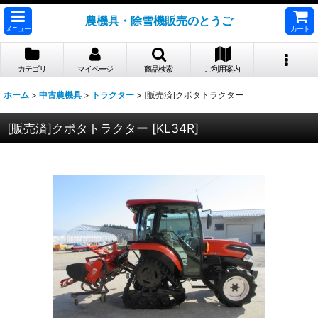
農機具・除雪機販売のとうご
メニュー
カート
カテゴリ
マイページ
商品検索
ご利用案内
ホーム
>
中古農機具
>
トラクター
>
[販売済]クボタトラクター
[販売済]クボタトラクター
[
KL34R
]