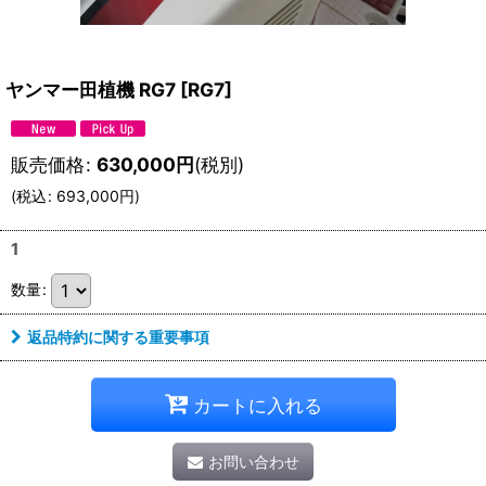
ヤンマー田植機 RG7
[
RG7
]
販売価格
:
630,000
円
(税別)
(
税込
:
693,000
円
)
1
数量
:
返品特約に関する重要事項
カートに入れる
お問い合わせ