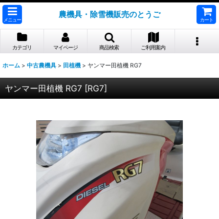
農機具・除雪機販売のとうご
メニュー
カート
カテゴリ
マイページ
商品検索
ご利用案内
ホーム
>
中古農機具
>
田植機
>
ヤンマー田植機 RG7
ヤンマー田植機 RG7
[
RG7
]