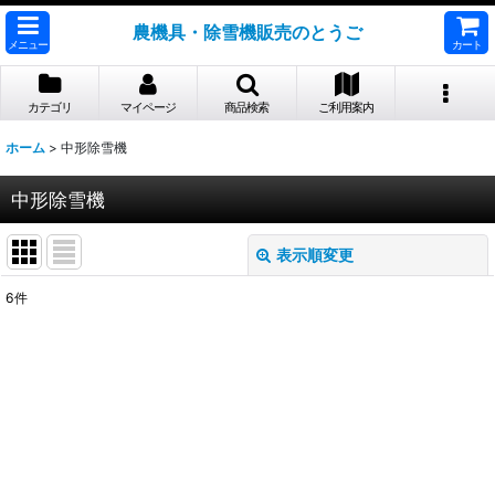
農機具・除雪機販売のとうご
メニュー
カート
カテゴリ
マイページ
商品検索
ご利用案内
ホーム
>
中形除雪機
中形除雪機
表示順変更
閉じる
6
件
表示数
:
並び順
:
絞り込む