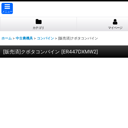
メニュー
カテゴリ
マイページ
ホーム
>
中古農機具
>
コンバイン
>
[販売済]クボタコンバイン
[販売済]クボタコンバイン
[
ER447DXMW2
]