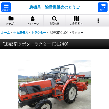
農機具・除雪機販売のとうご
メニュー
カート
カテゴリ
マイページ
商品検索
ご利用案内
ホーム
>
中古農機具
>
トラクター
>
[販売済]クボタトラクター
[販売済]クボタトラクター
[
GL240
]