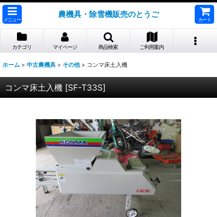
農機具・除雪機販売のとうご
メニュー
カート
カテゴリ
マイページ
商品検索
ご利用案内
ホーム
>
中古農機具
>
その他
>
コンマ床土入機
コンマ床土入機
[
SF-T33S
]