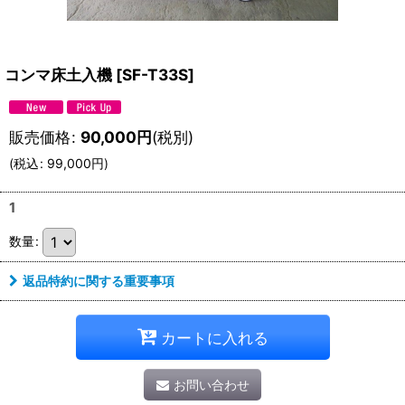
コンマ床土入機
[
SF-T33S
]
販売価格
:
90,000
円
(税別)
(
税込
:
99,000
円
)
1
数量
:
返品特約に関する重要事項
カートに入れる
お問い合わせ