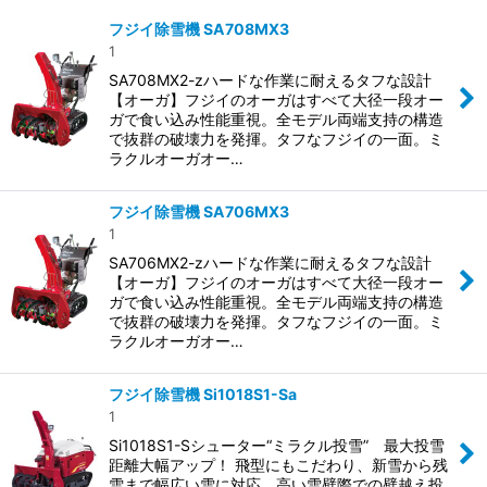
表示数
:
フジイ除雪機 SA708MX3
1
並び順
:
SA708MX2-zハードな作業に耐えるタフな設計
【オーガ】フジイのオーガはすべて大径一段オー
ガで食い込み性能重視。全モデル両端支持の構造
絞り込む
で抜群の破壊力を発揮。タフなフジイの一面。ミ
ラクルオーガオー…
フジイ除雪機 SA706MX3
1
SA706MX2-zハードな作業に耐えるタフな設計
【オーガ】フジイのオーガはすべて大径一段オー
ガで食い込み性能重視。全モデル両端支持の構造
で抜群の破壊力を発揮。タフなフジイの一面。ミ
ラクルオーガオー…
フジイ除雪機 Si1018S1-Sa
1
Si1018S1-Sシューター“ミラクル投雪” 最大投雪
距離大幅アップ！ 飛型にもこだわり、新雪から残
雪まで幅広い雪に対応。高い雪壁際での壁越え投