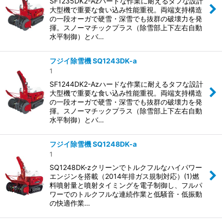
SF1235DK2-Azハードな作業に耐えるタフな設計
大型機で重要な食い込み性能重視。両端支持構造
の一段オーガで硬雪・深雪でも抜群の破壊力を発
揮。スノーマチックプラス（除雪部上下左右自動
水平制御）とバ…
フジイ除雪機 SQ1243DK-a
1
SF1244DK2-Azハードな作業に耐えるタフな設計
大型機で重要な食い込み性能重視。両端支持構造
の一段オーガで硬雪・深雪でも抜群の破壊力を発
揮。スノーマチックプラス（除雪部上下左右自動
水平制御）とバ…
フジイ除雪機 SQ1248DK-a
1
SQ1248DK-zクリーンでトルクフルなハイパワー
エンジンを搭載（2014年排ガス規制対応）(1)燃
料噴射量と噴射タイミングを電子制御し、フルパ
ワーでのトルクフルな連続作業と低騒音・低振動
の快適作業…