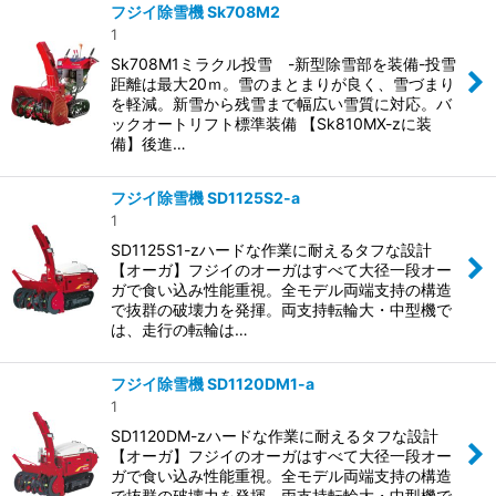
フジイ除雪機 Sk708M2
1
Sk708M1ミラクル投雪 -新型除雪部を装備-投雪
距離は最大20ｍ。雪のまとまりが良く、雪づまり
を軽減。新雪から残雪まで幅広い雪質に対応。バ
ックオートリフト標準装備 【Sk810MX-zに装
備】後進…
フジイ除雪機 SD1125S2-a
1
SD1125S1-zハードな作業に耐えるタフな設計
【オーガ】フジイのオーガはすべて大径一段オー
ガで食い込み性能重視。全モデル両端支持の構造
で抜群の破壊力を発揮。両支持転輪大・中型機で
は、走行の転輪は…
フジイ除雪機 SD1120DM1-a
1
SD1120DM-zハードな作業に耐えるタフな設計
【オーガ】フジイのオーガはすべて大径一段オー
ガで食い込み性能重視。全モデル両端支持の構造
で抜群の破壊力を発揮。両支持転輪大・中型機で