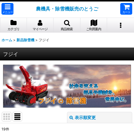
農機具・除雪機販売のとうご
メニュー
カート
カテゴリ
マイページ
商品検索
ご利用案内
ホーム
>
新品除雪機
>
フジイ
フジイ
表示順変更
閉じる
19
件