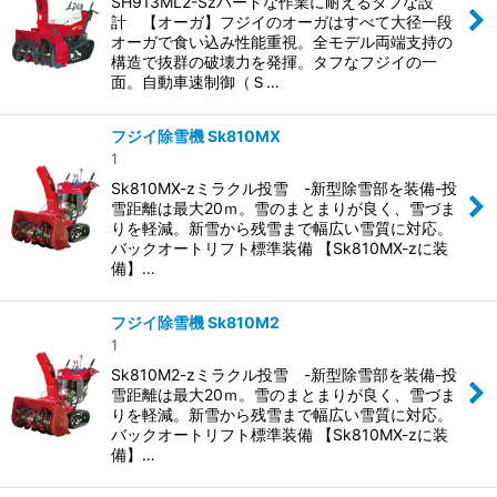
SH913ML2-Szハードな作業に耐えるタフな設
計 【オーガ】フジイのオーガはすべて大径一段
オーガで食い込み性能重視。全モデル両端支持の
構造で抜群の破壊力を発揮。タフなフジイの一
面。自動車速制御（Ｓ…
フジイ除雪機 Sk810MX
1
Sk810MX-zミラクル投雪 -新型除雪部を装備-投
雪距離は最大20ｍ。雪のまとまりが良く、雪づま
りを軽減。新雪から残雪まで幅広い雪質に対応。
バックオートリフト標準装備 【Sk810MX-zに装
備】…
フジイ除雪機 Sk810M2
1
Sk810M2-zミラクル投雪 -新型除雪部を装備-投
雪距離は最大20ｍ。雪のまとまりが良く、雪づま
りを軽減。新雪から残雪まで幅広い雪質に対応。
バックオートリフト標準装備 【Sk810MX-zに装
備】…