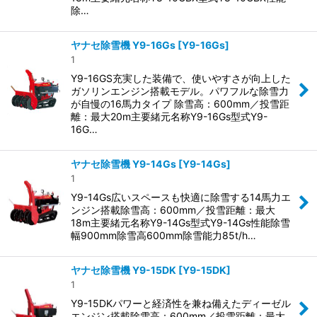
除…
ヤナセ除雪機 Y9-16Gs
[
Y9-16Gs
]
1
Y9-16GS充実した装備で、使いやすさが向上した
ガソリンエンジン搭載モデル。パワフルな除雪力
が自慢の16馬力タイプ 除雪高：600mm／投雪距
離：最大20m主要緒元名称Y9-16Gs型式Y9-
16G…
ヤナセ除雪機 Y9-14Gs
[
Y9-14Gs
]
1
Y9-14Gs広いスペースも快適に除雪する14馬力エ
ンジン搭載除雪高：600mm／投雪距離：最大
18m主要緒元名称Y9-14Gs型式Y9-14Gs性能除雪
幅900mm除雪高600mm除雪能力85t/h…
ヤナセ除雪機 Y9-15DK
[
Y9-15DK
]
1
Y9-15DKパワーと経済性を兼ね備えたディーゼル
エンジン搭載除雪高：600mm／投雪距離：最大