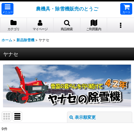
農機具・除雪機販売のとうご
メニュー
カート
カテゴリ
マイページ
商品検索
ご利用案内
ホーム
>
新品除雪機
>
ヤナセ
ヤナセ
表示順変更
閉じる
9
件