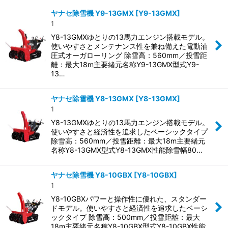
表示数
:
ヤナセ除雪機 Y9-13GMX
[
Y9-13GMX
]
1
並び順
:
Y8-13GMXゆとりの13馬力エンジン搭載モデル。
使いやすさとメンテナンス性を兼ね備えた電動油
圧式オーガローリング 除雪高：560mm／投雪距
絞り込む
離：最大18m主要緒元名称Y9-13GMX型式Y9-
13…
ヤナセ除雪機 Y8-13GMX
[
Y8-13GMX
]
1
Y8-13GMXゆとりの13馬力エンジン搭載モデル。
使いやすさと経済性を追求したベーシックタイプ
除雪高：560mm／投雪距離：最大18m主要緒元
名称Y8-13GMX型式Y8-13GMX性能除雪幅80…
ヤナセ除雪機 Y8-10GBX
[
Y8-10GBX
]
1
Y8-10GBXパワーと操作性に優れた、スタンダー
ドモデル。使いやすさと経済性を追求したベーシ
ックタイプ 除雪高：500mm／投雪距離：最大
18m主要緒元名称Y8-10GBX型式Y8-10GBX性能