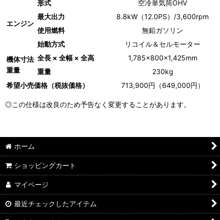
形式
空冷単気筒OHV
最大出力
8.8kW（12.0PS）/3,600rpm
エンジン
使用燃料
無鉛ガソリン
始動方式
リコイル＆セルモーター
全長 × 全幅 × 全高
1,785×800×1,425mm
機体寸法
重量
重量
230kg
希望小売価格（税抜価格）
713,900円（649,000円）
◎この仕様は改良のため予告なく変更することがあります。
ホーム
ショッピングカート
マイページ
最近チェックしたアイテム