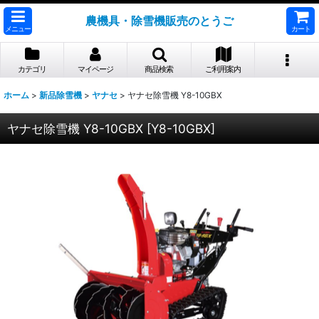
農機具・除雪機販売のとうご
メニュー
カート
カテゴリ
マイページ
商品検索
ご利用案内
ホーム
>
新品除雪機
>
ヤナセ
>
ヤナセ除雪機 Y8-10GBX
ヤナセ除雪機 Y8-10GBX
[
Y8-10GBX
]