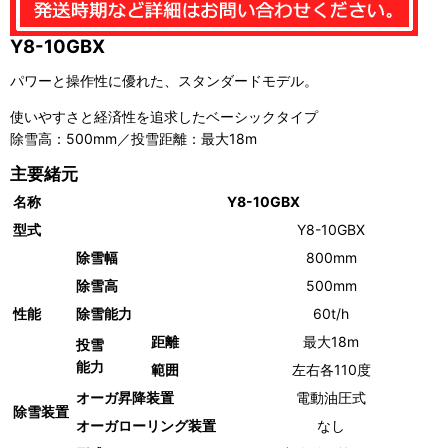
Y8-10GBX
パワーと操作性に優れた、スタンダードモデル。
使いやすさと経済性を追求したベーシックタイプ
除雪高：500mm／投雪距離：最大18m
主要緒元
名称
Y8-10GBX
型式
Y8-10GBX
除雪幅
800mm
除雪高
500mm
性能
除雪能力
60t/h
距離
最大18m
投雪
能力
範囲
左右各110度
オーガ昇降装置
電動油圧式
除雪装置
オーガローリング装置
なし