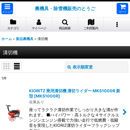
農機具・除雪機販売のとうご
メニュー
カート
カテゴリ
マイページ
商品検索
ご利用案内
ホーム
>
新品農機具
>
溝切機
溝切機
表示順変更
閉じる
1
件
表示数
:
KIORITZ 乗用溝切機 溝切ライダー MKS1000R 新
型
[
MKS1000R
]
並び順
:
在庫あり
座ってラクラク溝切作業でしっかり大きな溝が作
れます。 ■ハイパワー・高トルクな４サイクルエ
絞り込む
ンジンエンジン搭載で力強い走行で低燃費・低騒
音を実現したKIORIZ溝切ライダーフラッグシップ