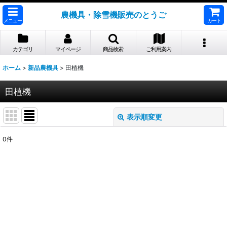
農機具・除雪機販売のとうご
メニュー
カート
カテゴリ
マイページ
商品検索
ご利用案内
ホーム
>
新品農機具
>
田植機
田植機
表示順変更
閉じる
0
件
表示数
:
並び順
:
絞り込む