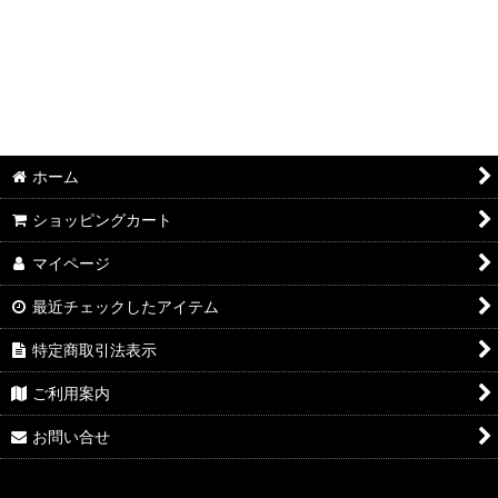
KUBOTA（クボタ）
Honda（ホンダ）
YANASE（ヤナセ）
ISEKI(イセキ)
ホーム
KIORITZ(共立)
ショッピングカート
オリンピア
マイページ
ZENOAH(ゼノア)
最近チェックしたアイテム
ニシガキ
特定商取引法表示
ササキ
ご利用案内
オガワ
お問い合せ
富士トレーラー