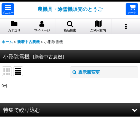
農機具・除雪機販売のとうご
メニュー
カート
カテゴリ
マイページ
商品検索
ご利用案内
ホーム
>
新着中古農機
>
小形除雪機
小形除雪機
[
新着中古農機
]
表示順変更
閉じる
0
件
表示数
:
並び順
:
特集で絞り込む
絞り込む
YANMER(ヤンマー）