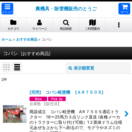
農機具・除雪機販売のとうご
メニュー
カート
カテゴリ
マイページ
商品検索
ご利用案内
ホーム
>
おすすめ商品
>
コバシ
コバシ
[
おすすめ商品
]
表示順変更
閉じる
2
件
表示数
:
[完売] コバシ畦塗機
[
ＡＲ７５０Ｓ
]
並び順
:
在庫数 【販売済】
商談成立 コバシ畦塗機 AＲ７５０Ｓ適応トラ
クター 16〜25馬力３点リンク直送 (各種メーカ
絞り込む
のトラクターに取り付け可能）1２面体ドラム仕様
元あぜを上から下へ削るので、モグラやネズミの