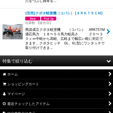
穴をつぶし雑草を…
[完売]クボタ畦塗機（コバシ）
[
ＡＲＫ７５１Ｍ
]
在庫数 【販売済】
商談成立クボタ畦塗機 （コバシ） ARK751M
適応馬力 １８〜５０馬力畦高さ ２０〜３
０ｃｍ中畦から高畦、広畦まで幅広い畦に対応で
きます。クボタヒッチ GL、KL型にワンタッチで
取り付けできま…
特集で絞り込む
ホーム
YANMER(ヤンマー）
ショッピングカート
KUBOTA（クボタ）
マイページ
Honda（ホンダ）
最近チェックしたアイテム
YANASE（ヤナセ）