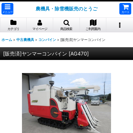
農機具・除雪機販売のとうご
メニュー
カート
カテゴリ
マイページ
商品検索
ご利用案内
ホーム
>
中古農機具
>
コンバイン
>
[販売済]ヤンマーコンバイン
[販売済]ヤンマーコンバイン
[
AG470
]