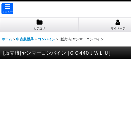
メニュー
カテゴリ
マイページ
ホーム
>
中古農機具
>
コンバイン
>
[販売済]ヤンマーコンバイン
[販売済]ヤンマーコンバイン
[
ＧＣ440ＪＷＬＵ
]