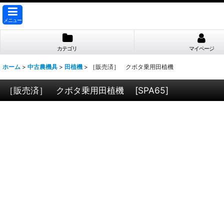
メニュー
カテゴリ
マイページ
ホーム
>
中古農機具
>
田植機
>
［販売済］ クボタ乗用田植機
［販売済］ クボタ乗用田植機
[
SPA65
]