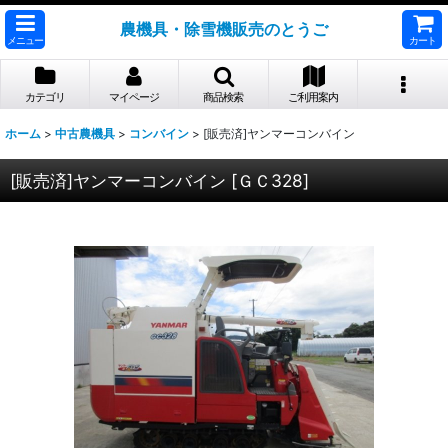
農機具・除雪機販売のとうご
メニュー
カート
カテゴリ
マイページ
商品検索
ご利用案内
ホーム
>
中古農機具
>
コンバイン
>
[販売済]ヤンマーコンバイン
[販売済]ヤンマーコンバイン
[
ＧＣ328
]