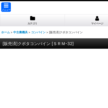
メニュー
カテゴリ
マイページ
ホーム
>
中古農機具
>
コンバイン
>
[販売済]クボタコンバイン
[販売済]クボタコンバイン
[
ＳＲＭ-32
]