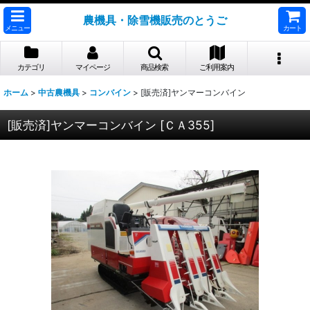
農機具・除雪機販売のとうご
メニュー
カート
カテゴリ
マイページ
商品検索
ご利用案内
ホーム
>
中古農機具
>
コンバイン
>
[販売済]ヤンマーコンバイン
[販売済]ヤンマーコンバイン
[
ＣＡ355
]