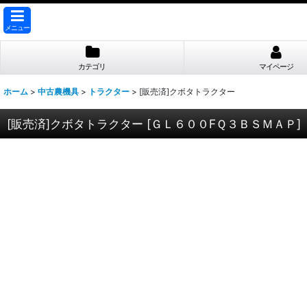
メニュー
カテゴリ
マイページ
ホーム
>
中古農機具
>
トラクター
>
[販売済]クボタトラクター
[販売済]クボタトラクター
[
ＧＬ６００FＱ３ＢＳＭＡＰ
]