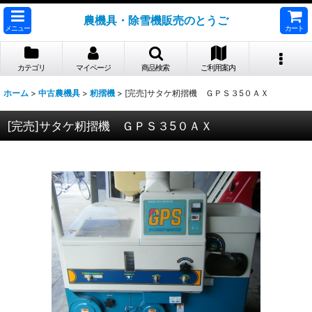
農機具・除雪機販売のとうご
メニュー
カート
カテゴリ
マイページ
商品検索
ご利用案内
ホーム
>
中古農機具
>
籾摺機
>
[完売]サタケ籾摺機 ＧＰＳ３5０ＡＸ
[完売]サタケ籾摺機 ＧＰＳ３5０ＡＸ