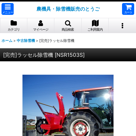
農機具・除雪機販売のとうご
メニュー
カート
カテゴリ
マイページ
商品検索
ご利用案内
ホーム
>
中古除雪機
>
[完売]ラッセル除雪機
[完売]ラッセル除雪機
[
NSR1503S
]