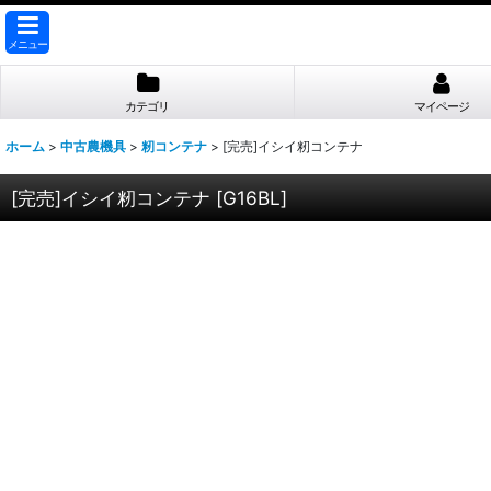
メニュー
カテゴリ
マイページ
ホーム
>
中古農機具
>
籾コンテナ
>
[完売]イシイ籾コンテナ
[完売]イシイ籾コンテナ
[
G16BL
]