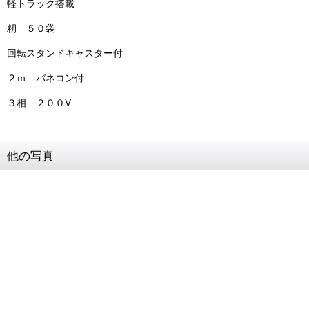
軽トラック搭載
籾 ５０袋
回転スタンドキャスター付
２ｍ バネコン付
３相 ２００V
他の写真