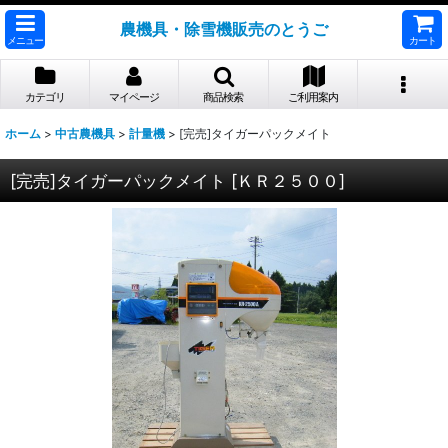
農機具・除雪機販売のとうご
メニュー
カート
カテゴリ
マイページ
商品検索
ご利用案内
ホーム
>
中古農機具
>
計量機
>
[完売]タイガーパックメイト
[完売]タイガーパックメイト
[
ＫＲ２５００
]