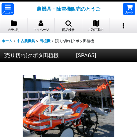
農機具・除雪機販売のとうご
メニュー
カート
カテゴリ
マイページ
商品検索
ご利用案内
ホーム
>
中古農機具
>
田植機
>
[売り切れ]クボタ田植機
[売り切れ]クボタ田植機
[
SPA65
]