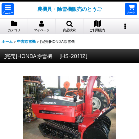
農機具・除雪機販売のとうご
メニュー
カート
カテゴリ
マイページ
商品検索
ご利用案内
ホーム
>
中古除雪機
>
[完売]HONDA除雪機
[完売]HONDA除雪機
[
HS-2011Z
]