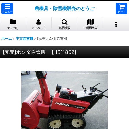
農機具・除雪機販売のとうご
メニュー
カート
カテゴリ
マイページ
商品検索
ご利用案内
ホーム
>
中古除雪機
>
[完売]ホンダ除雪機
[完売]ホンダ除雪機
[
HS1180Z
]