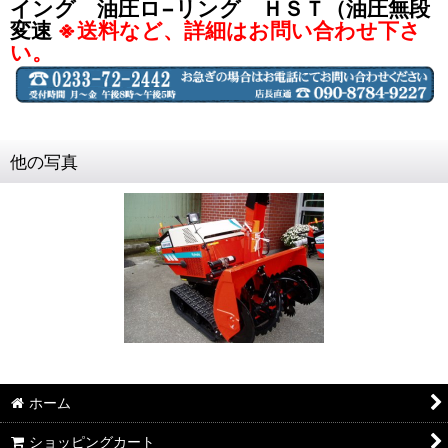
イング 油圧ロ−リング ＨＳＴ（油圧無段
変速
※送料など、詳細はお問い合わせ下さ
い。
他の写真
ホーム
ショッピングカート