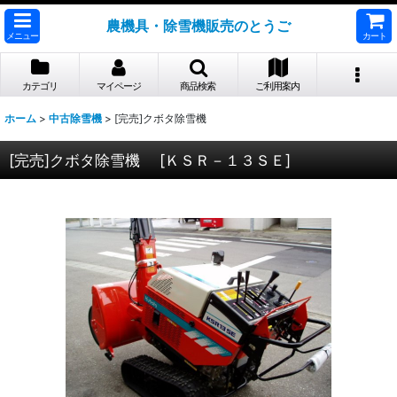
農機具・除雪機販売のとうご
メニュー
カート
カテゴリ
マイページ
商品検索
ご利用案内
ホーム
>
中古除雪機
>
[完売]クボタ除雪機
[完売]クボタ除雪機
[
ＫＳＲ－１３ＳＥ
]