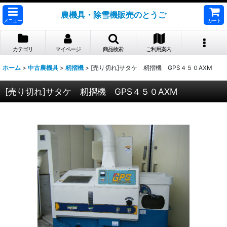
農機具・除雪機販売のとうご
メニュー
カート
カテゴリ
マイページ
商品検索
ご利用案内
ホーム
>
中古農機具
>
籾摺機
>
[売り切れ]サタケ 籾摺機 GPS４５０AXM
[売り切れ]サタケ 籾摺機 GPS４５０AXM