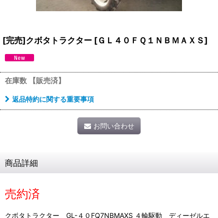
[完売]クボタトラクター
[
ＧＬ４０ＦＱ１ＮＢＭＡＸＳ
]
在庫数 【販売済】
返品特約に関する重要事項
お問い合わせ
商品詳細
売約済
クボタトラクター GL-４０FQ7NBMAXS ４輪駆動 ディーゼルエ