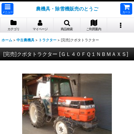
農機具・除雪機販売のとうご
メニュー
カート
カテゴリ
マイページ
商品検索
ご利用案内
ホーム
>
中古農機具
>
トラクター
>
[完売]クボタトラクター
[完売]クボタトラクター
[
ＧＬ４０ＦＱ１ＮＢＭＡＸＳ
]