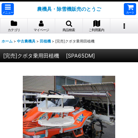
農機具・除雪機販売のとうご
メニュー
カート
カテゴリ
マイページ
商品検索
ご利用案内
ホーム
>
中古農機具
>
田植機
>
[完売]クボタ乗用田植機
[完売]クボタ乗用田植機
[
SPA65DM
]