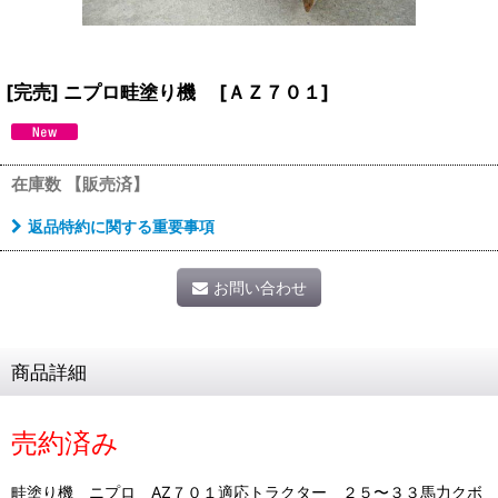
[完売] ニプロ畦塗り機
[
ＡＺ７０１
]
在庫数 【販売済】
返品特約に関する重要事項
お問い合わせ
商品詳細
売約済み
畦塗り機 ニプロ AZ７０１適応トラクター ２５〜３３馬力クボ