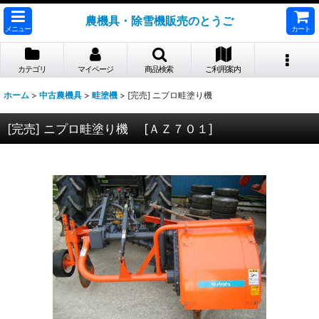
農機具・除雪機販売のとうご
メニュー
カート
カテゴリ
マイページ
商品検索
ご利用案内
ホーム
>
中古農機具
>
畦塗機
>
[完売] ニプロ畦塗り機
[完売] ニプロ畦塗り機
[
ＡＺ７０１
]