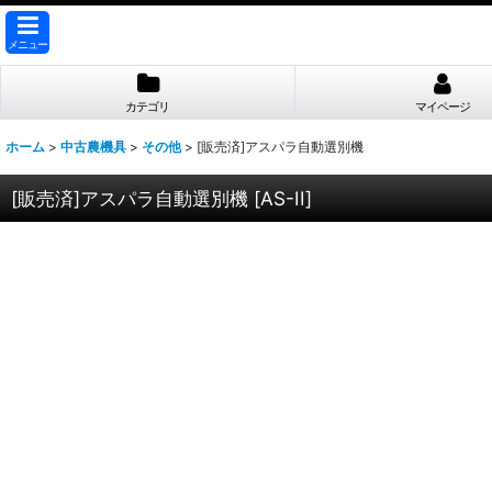
メニュー
カテゴリ
マイページ
ホーム
>
中古農機具
>
その他
>
[販売済]アスパラ自動選別機
[販売済]アスパラ自動選別機
[
AS-II
]