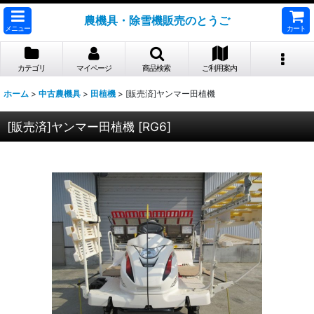
農機具・除雪機販売のとうご
メニュー
カート
カテゴリ
マイページ
商品検索
ご利用案内
ホーム
>
中古農機具
>
田植機
>
[販売済]ヤンマー田植機
[販売済]ヤンマー田植機
[
RG6
]