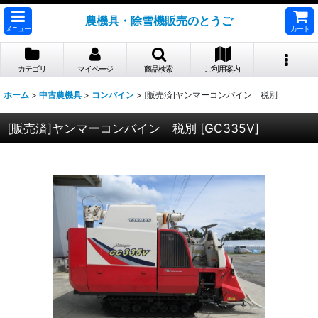
農機具・除雪機販売のとうご
メニュー
カート
カテゴリ
マイページ
商品検索
ご利用案内
ホーム
>
中古農機具
>
コンバイン
>
[販売済]ヤンマーコンバイン 税別
[販売済]ヤンマーコンバイン 税別
[
GC335V
]