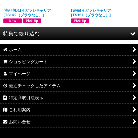
[売り切れ]イガラシキャリア
[完売]イガラシキャリア
[
TS162（プラウなし）
]
[
TS151（プラウなし）
]
特集で絞り込む
ホーム
YANMER(ヤンマー）
ショッピングカート
KUBOTA（クボタ）
マイページ
Honda（ホンダ）
最近チェックしたアイテム
YANASE（ヤナセ）
特定商取引法表示
ISEKI(イセキ)
ご利用案内
KIORITZ(共立)
お問い合せ
オリンピア