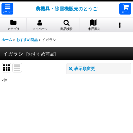
農機具・除雪機販売のとうご
メニュー
カート
カテゴリ
マイページ
商品検索
ご利用案内
ホーム
>
おすすめ商品
>
イガラシ
イガラシ
[
おすすめ商品
]
表示順変更
閉じる
2
件
表示数
:
並び順
:
絞り込む